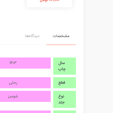
760,000 تومان
3,725,00 تومان
مشخصات
دیدگاه‌ها
سال
1403
چاپ
قطع
رحلی
نوع
شومیز
جلد