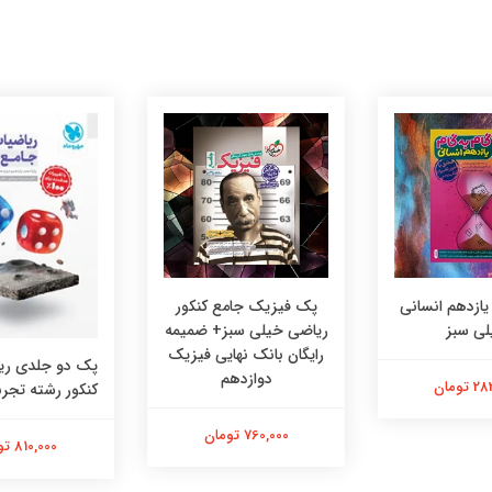
 یازدهم انسانی
پک فیزیک جامع کنکور
لی سبز
ریاضی خیلی سبز+ ضمیمه
رایگان بانک نهایی فیزیک
پک دو جلدی ری
دوازدهم
تومان
کنکور رشته تجرب
760,000 تومان
810,000 تومان