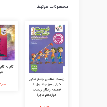
محصولات مرتبط
گام به گام
خی
زیست شناسی جامع کنکور
283,000 
خیلی سبز جلد اول +
ضمیمه رایگان زیست
امع دروس تخصصی
دوازدهم ماجرا
ر تجربی خیلی سبز
یژه کنکور 1404