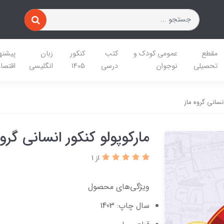
مقطع
عمومی کودک و
کتب
کنکور
زبان
پیشنه
تحصیلی
نوجوان
درسی
1405
انگلیسی
اقتصا
انسانی گروه ماز
مارکوپولو کنکور انسانی گروه
از 1
ویژگی‌های محصول
سال چاپ: 1403