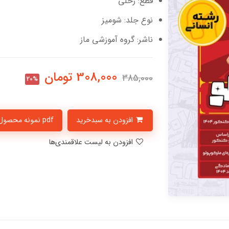
قطع: رحلی
نوع جلد: شومیز
ناشر: گروه آموزشی ماز
308,000
تومان
385,000
20%
افزودن به سبدخرید
pdf نمونه محصول
افزودن به لیست علاقمندی‌ها