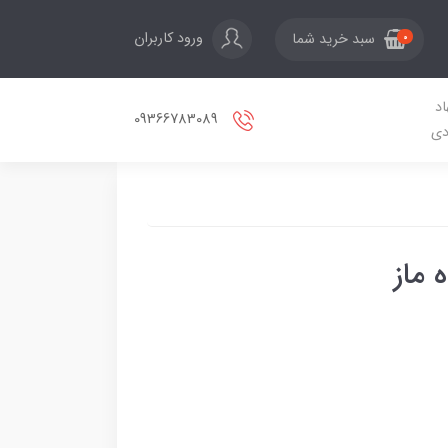
ورود کاربران
سبد خرید شما
0
اد
09366783089
دی
 ماز