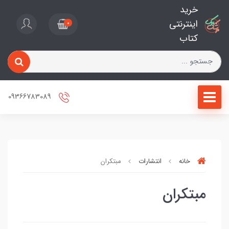
خرید
اینترنتی
0
کتاب
09366783089
خانه
انتشارات
مبتکران
مبتکران