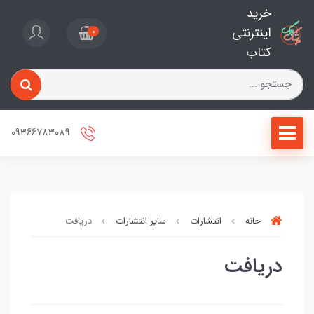
خرید
اینترنتی
0
کتاب
09366783089
خانه
انتشارات
سایر انتشارات
دریافت
دریافت