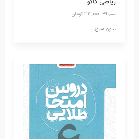
ریاضی کاگو
312,000 تومان
390,000
بدون شرح...