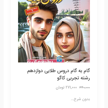
گام به گام دروس طلایی دوازدهم
رشته تجربی کاگو
271,000 تومان
340,000
بدون شرح...