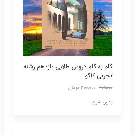
گام به گام دروس طلایی یازدهم رشته
تجربی کاگو
300,000 تومان
375,000
بدون شرح...