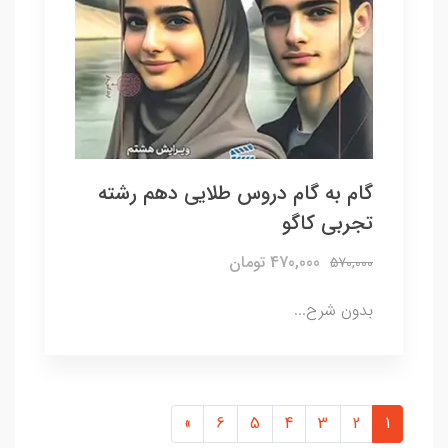
گام به گام دروس طلایی دهم رشته
تجربی کاگو
470,000 تومان
570,000
بدون شرح...
»
6
5
4
3
2
1