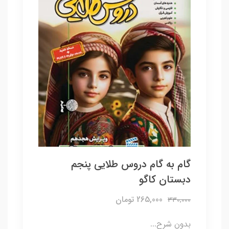
گام به گام دروس طلایی پنجم
دبستان کاگو
265,000 تومان
330,000
بدون شرح...