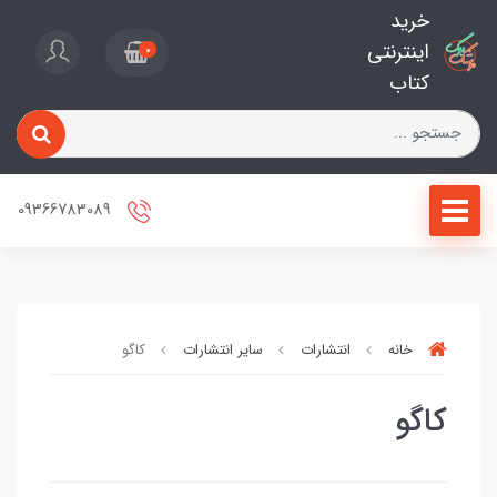
خرید
اینترنتی
0
کتاب
09366783089
خانه
انتشارات
سایر انتشارات
کاگو
کاگو