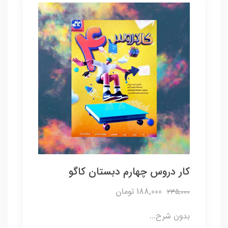
کار دروس چهارم دبستان کاگو
188,000 تومان
235,000
بدون شرح...