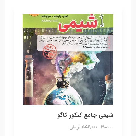
شیمی جامع کنکور کاگو
552,000 تومان
690,000