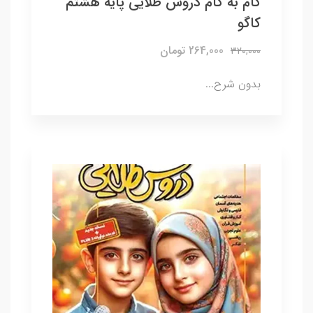
گام به گام دروس طلایی پایه هشتم
کاگو
264,000 تومان
320,000
بدون شرح...