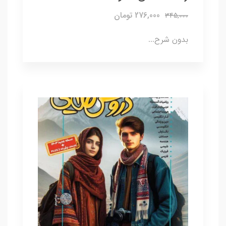
276,000 تومان
345,000
بدون شرح...