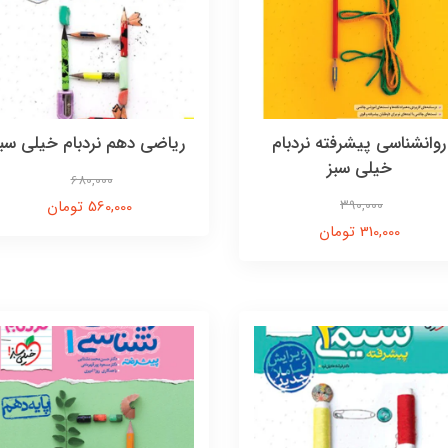
روانشناسی پیشرفته نردبام
ریاضی دهم نردبام خیلی سبز
خیلی سبز
680,000
390,000
560,000 تومان
310,000 تومان