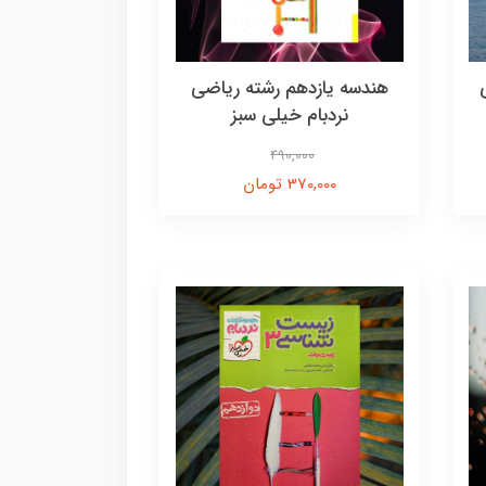
هندسه یازدهم رشته ریاضی
نردبام خیلی سبز
490,000
370,000 تومان