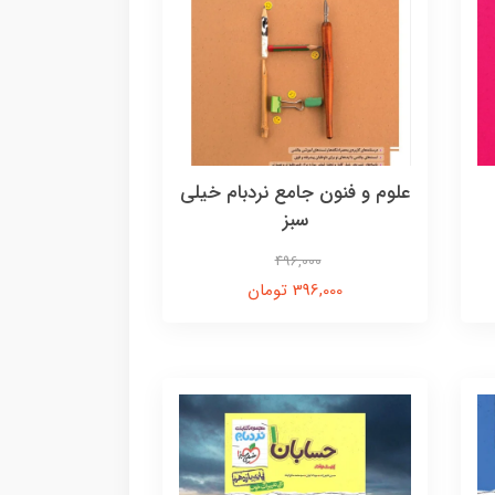
علوم و فنون جامع نردبام خیلی
سبز
496,000
396,000 تومان