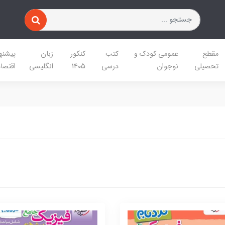
مقطع
عمومی کودک و
کتب
کنکور
زبان
پیشنه
تحصیلی
نوجوان
درسی
1405
انگلیسی
اقتصا