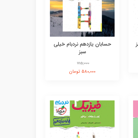
حسابان یازدهم نردبام خیلی
سبز
715,000
580,000 تومان