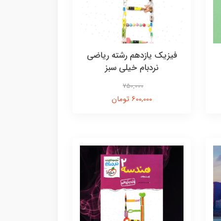
فیزیک یازدهم رشته ریاضی
نردبام خیلی سبز
750,000
600,000 تومان