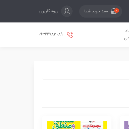
ورود کاربران
سبد خرید شما
0
اد
09366783089
دی