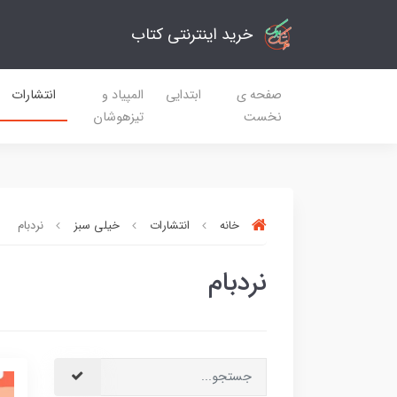
خرید اینترنتی کتاب
صفحه ی
ابتدایی
المپیاد و
انتشارات
نخست
تیزهوشان
خانه
انتشارات
خیلی سبز
نردبام
نردبام