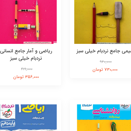
می جامع نردبام خیلی سبز
ریاضی و آمار جامع انسانی
نردبام خیلی سبز
920,000
730,000 تومان
419,000
356,000 تومان