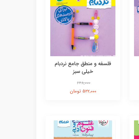
فلسفه و منطق جامع نردبام
خیلی سبز
628,000
522,000 تومان