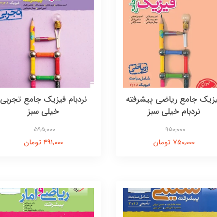
زیک جامع ریاضی پیشرفته
نردبام فیزیک جامع تجربی
نردبام خیلی سبز
خیلی سبز
595,000
950,000
750,000 تومان
491,000 تومان