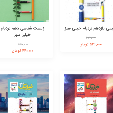
می یازدهم نردبام خیلی سبز
زیست شناسی دهم نردبام
خیلی سبز
670,000
536,000 تومان
550,000
440,000 تومان