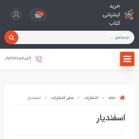
خرید
اینترنتی
0
کتاب
09366783089
خانه
انتشارات
سایر انتشارات
اسفندیار
اسفندیار