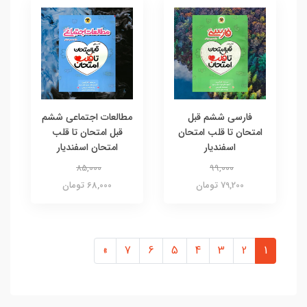
فارسی ششم قبل
مطالعات اجتماعی ششم
امتحان تا قلب امتحان
قبل امتحان تا قلب
اسفندیار
امتحان اسفندیار
85,000
99,000
79,200 تومان
68,000 تومان
»
7
6
5
4
3
2
1