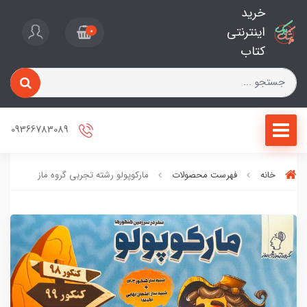
خرید
اینترنتی
0
کتاب
09366783089
خانه
فهرست محصولات
مارکوپولو رشته تجربی گروه ماز