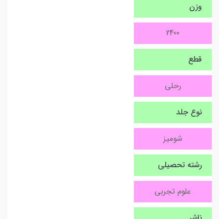
وزن
2400
قطع
رحلی
نوع جلد
شومیز
رشته تحصیلی
علوم تجربی
ناشر