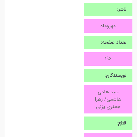
ناشر:
مهروماه
تعداد صفحه:
196
نویسندگان:
سید هادی
هاشمی/ زهرا
جعفری یزنی
قطع: