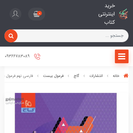
خرید
اینترنتی
0
کتاب
09366783089
خانه
انتشارات
گاج
فرمول بیست
فارسی نهم فرمول بی