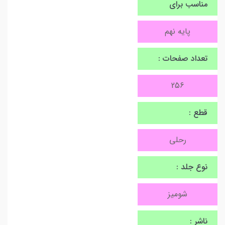
مناسب برای
پایه نهم
تعداد صفحات :
256
قطع :
رحلی
نوع جلد :
شومیز
ناشر :