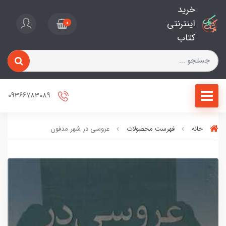
خرید
اینترنتی
0
کتاب
09366783089
خانه
فهرست محصولات
عروسی در شهر مدفون