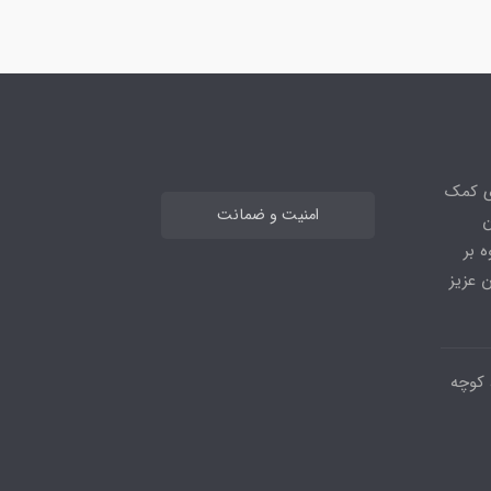
ی کمک
امنیت و ضمانت
ن
 بر
 عزیز
 کوچه