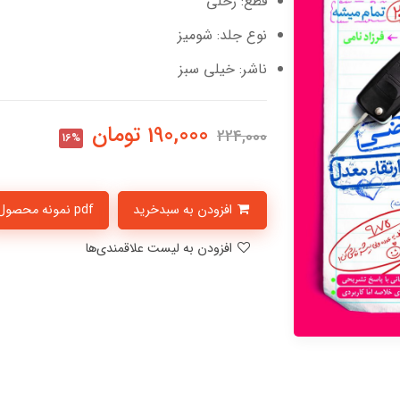
قطع: رحلی
نوع جلد: شومیز
ناشر: خیلی سبز
190,000
تومان
224,000
16%
افزودن به سبدخرید
pdf نمونه محصول
افزودن به لیست علاقمندی‌ها