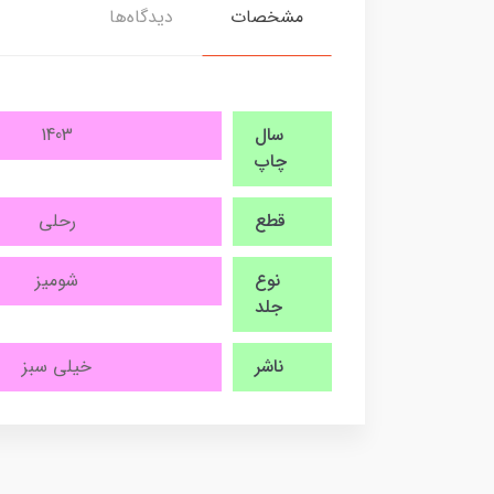
مشخصات
دیدگاه‌ها
سال
1403
چاپ
قطع
رحلی
نوع
شومیز
جلد
ناشر
خیلی سبز