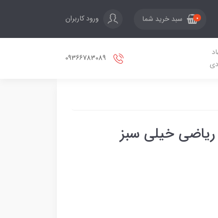
ورود کاربران
سبد خرید شما
0
اد
09366783089
دی
 ریاضی خیلی سبز