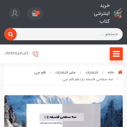
خرید
اینترنتی
0
کتاب
09366783089
خانه
انتشارات
سایر انتشارات
قلم چی
سه سطحی فلسفه یازدهم قلم چی