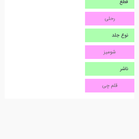
قطع
رحلی
نوع جلد
شومیز
ناشر
قلم چی