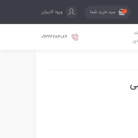
ورود کاربران
سبد خرید شما
0
اد
09366783089
دی
می