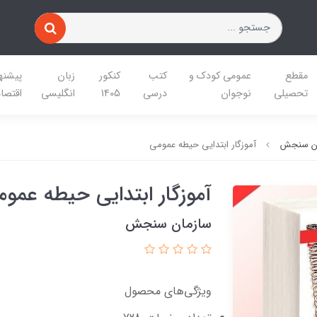
مقطع
عمومی کودک و
کتب
کنکور
زبان
پیشنه
تحصیلی
نوجوان
درسی
1405
انگلیسی
اقتصا
ان سنجش
آموزگار ابتدایی حیطه عمومی
آموزگار ابتدایی حیطه عمو
سازمان سنجش
ویژگی‌های محصول