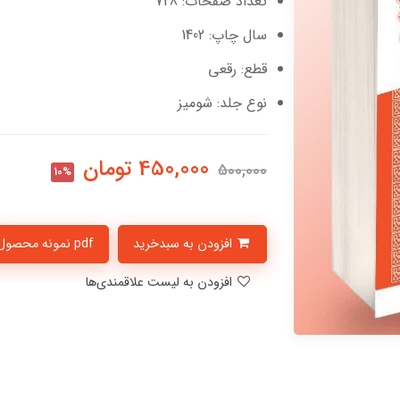
تعداد صفحات: 728
سال چاپ: 1402
قطع: رقعی
نوع جلد: شومیز
450,000
تومان
500,000
10%
افزودن به سبدخرید
pdf نمونه محصول
افزودن به لیست علاقمندی‌ها