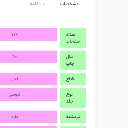
مشخصات
دیدگاه‌ها
تعداد
728
صفحات
سال
1402
چاپ
قطع
رقعی
نوع
شومیز
جلد
درسنامه
دارد