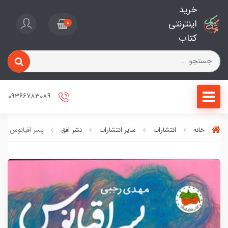
خرید
اینترنتی
0
کتاب
09366783089
خانه
انتشارات
سایر انتشارات
نشر افق
پسر اقیانوس