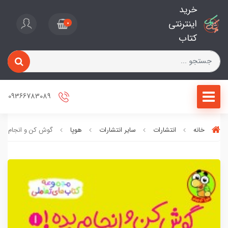
خرید
اینترنتی
0
کتاب
09366783089
خانه
انتشارات
سایر انتشارات
هوپا
گوش کن و انجام بده 