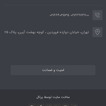
02166974700 02166403535
تهران، خیابان دوازده فروردین ، کوچه بهشت آیین، پلاک 25
امنیت و ضمانت
ساخت سایت توسط
پرتال