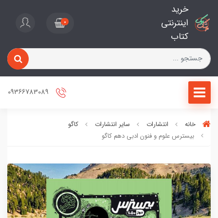
خرید
اینترنتی
0
کتاب
09366783089
خانه
انتشارات
سایر انتشارات
کاگو
بیسترس علوم و فنون ادبی دهم کاگو