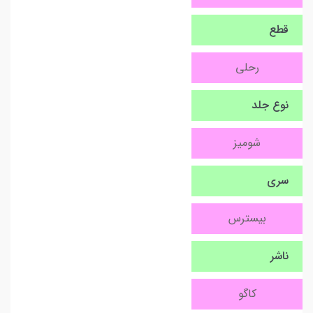
قطع
رحلی
نوع جلد
شومیز
سری
بیسترس
ناشر
کاگو