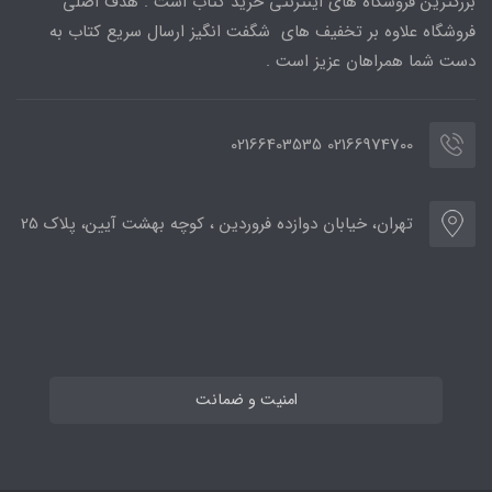
بزرگترین فروشگاه های اینترنتی خرید کتاب است . هدف اصلی
فروشگاه علاوه بر تخفیف های شگفت انگیز ارسال سریع کتاب به
دست شما همراهان عزیز است .
02166974700 02166403535
تهران، خیابان دوازده فروردین ، کوچه بهشت آیین، پلاک 25
امنیت و ضمانت