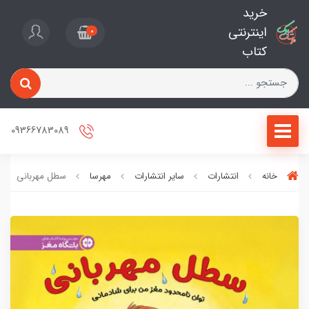
خرید
اینترنتی
0
کتاب
09366783089
خانه
انتشارات
سایر انتشارات
مهرسا
سطل مهربانی