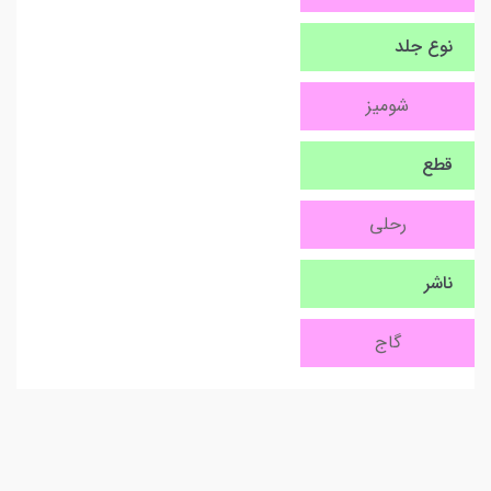
نوع جلد
شومیز
قطع
رحلی
ناشر
گاج