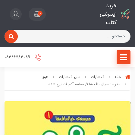
خرید
اینترنتی
0
کتاب
09366783089
خانه
انتشارات
سایر انتشارات
هوپا
مدرسه خیال باف ها 1/ معلمم آدم فضایی شده