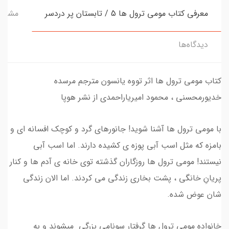
معرفی کتاب مومی ترول ها 5 / تابستان پر دردسر
مشخص
دیدگاه‌ها
کتاب مومی ترول ها اثر تووه یانسون مترجم مرسده
خدیورمحسنی ، محمود امیریاراحمدی از نشر هوپا
با مومی ترول ها آشنا شوید! جانورهای گرد و کوچک افسانه ای و
بامزه که مثل اسب آبی پوزه ی کشیده دارند. اما اسب آبی
نیستند! مومی ترول ها روزگاران گذشته توی خانه ی آدم ها و کنار
پریانِ خانگی ، پشت بخاری زندگی می کردند. اما الان زندگی
شان عوض شده.
خانواده مومی ترول ها گرفتار سونامی بزرگی میشوند و به