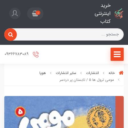
خرید
اینترنتی
0
کتاب
09366783089
خانه
انتشارات
سایر انتشارات
هوپا
مومی ترول ها 5 / تابستان پر دردسر