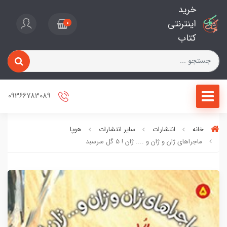
خرید
اینترنتی
0
کتاب
09366783089
خانه
انتشارات
سایر انتشارات
هوپا
ماجراهای ژان و ژان و .... ژان ! 5 گل سرسبد