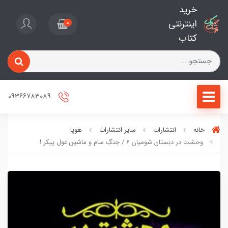
خرید
اینترنتی
0
کتاب
09366783089
خانه
انتشارات
سایر انتشارات
هوپا
وحشت در دبستان شومیان 6 / جنگِ سام و ماشین غول پیکر !