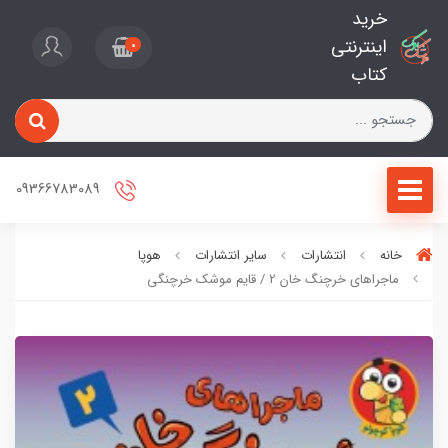
خرید
اینترنتی
0
کتاب
09366783089
خانه
انتشارات
سایر انتشارات
هوپا
ماجراهای خرچنگ خان 2 / قایم موشک خرچنگی