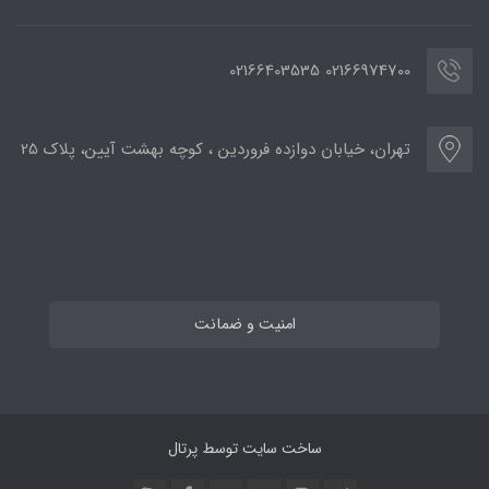
02166974700 02166403535
تهران، خیابان دوازده فروردین ، کوچه بهشت آیین، پلاک 25
امنیت و ضمانت
ساخت سایت توسط
پرتال