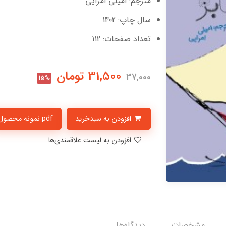
مترجم: امیلی امرایی
سال چاپ: 1402
تعداد صفحات: 112
31,500
تومان
37,000
15%
افزودن به سبدخرید
pdf نمونه محصول
افزودن به لیست علاقمندی‌ها
مشخصات
دیدگاه‌ها