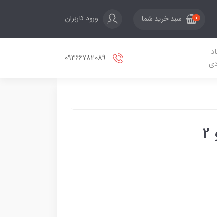
ورود کاربران
سبد خرید شما
0
اد
09366783089
دی
2