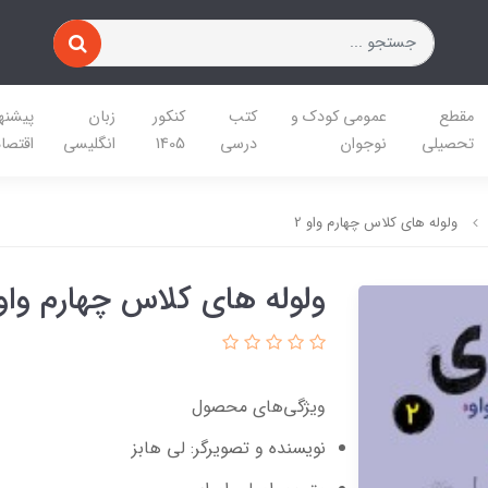
مقطع
عمومی کودک و
کتب
کنکور
زبان
پیشنه
تحصیلی
نوجوان
درسی
1405
انگلیسی
اقتصا
ولوله های کلاس چهارم واو 2
ولوله های کلاس چهارم واو 
ویژگی‌های محصول
نویسنده و تصویرگر: لی هابز