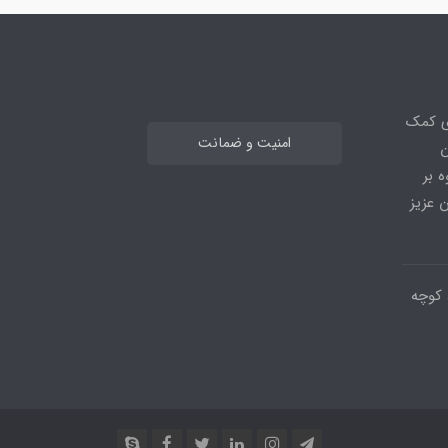
ی کمک
امنیت و ضمانت
ن
 بر
 عزیز
 کوچه