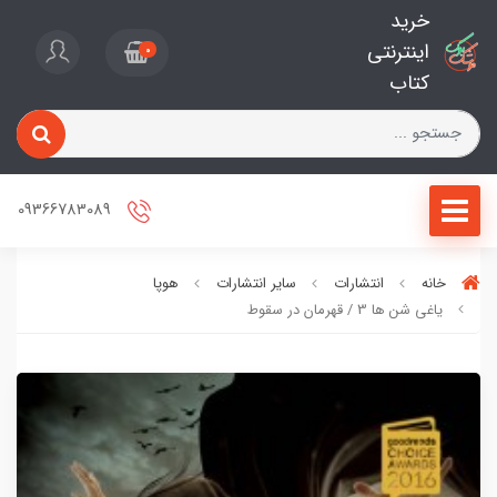
خرید
اینترنتی
0
کتاب
09366783089
خانه
انتشارات
سایر انتشارات
هوپا
یاغی شن ها 3 / قهرمان در سقوط