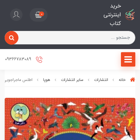
خرید
اینترنتی
0
کتاب
09366783089
خانه
انتشارات
سایر انتشارات
هوپا
اطلس ماجراجویی جا