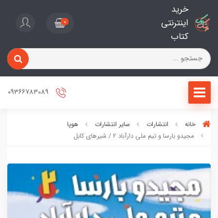
خرید
اینترنتی
0
کتاب
09366783089
خانه
انتشارات
سایر انتشارات
هوپا
مجیدو بارسا و تیم ملی دارآباد 2 / شیرهای کابل