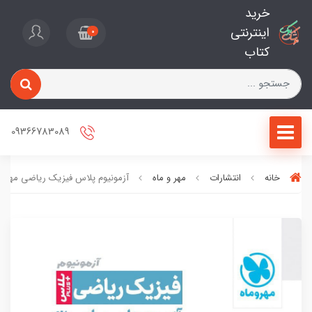
خرید
اینترنتی
0
کتاب
09366783089
خانه
انتشارات
مهر و ماه
آزمونیوم پلاس فیزیک ریاضی مهروم