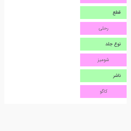
قطع
رحلی
نوع جلد
شومیز
ناشر
کاگو