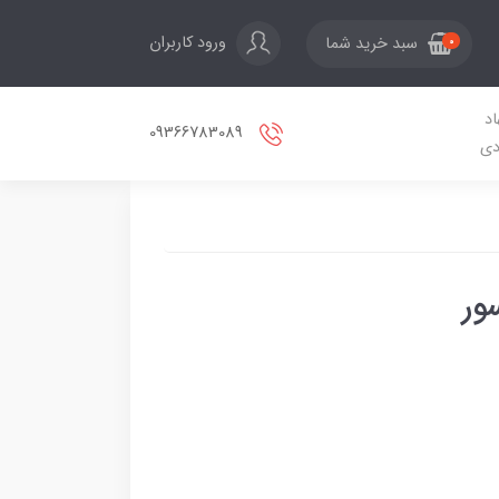
ورود کاربران
سبد خرید شما
0
اد
09366783089
دی