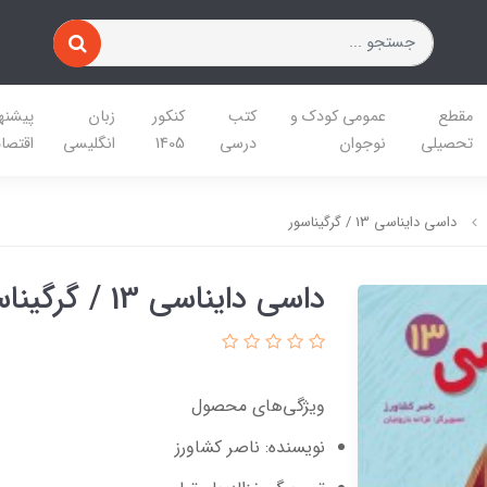
مقطع
عمومی کودک و
کتب
کنکور
زبان
پیشنه
تحصیلی
نوجوان
درسی
1405
انگلیسی
اقتصا
داسی دایناسی 13 / گرگیناسور
داسی دایناسی 13 / گرگیناسور
ویژگی‌های محصول
نویسنده: ناصر کشاورز