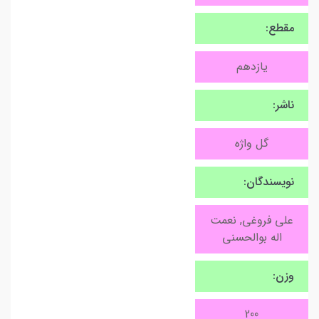
مقطع:
یازدهم
ناشر:
گل واژه
نویسندگان:
علی فروغی, نعمت
اله بوالحسنی
وزن:
200