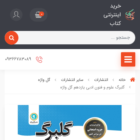
خرید
اینترنتی
0
کتاب
09366783089
خانه
انتشارات
سایر انتشارات
گل واژه
گلبرگ علوم و فنون ادبی یازدهم گل واژه