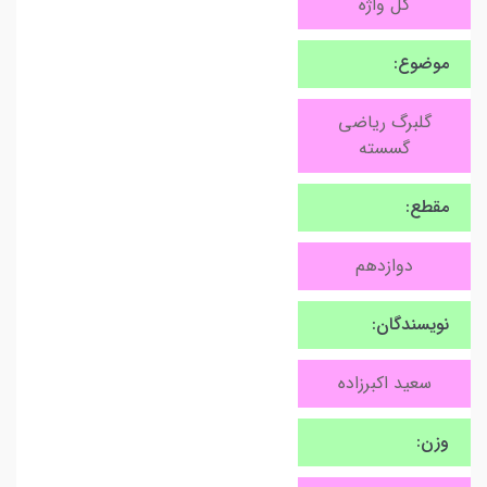
گل واژه
موضوع:
گلبرگ ریاضی
گسسته
مقطع:
دوازدهم
نویسندگان:
سعید اکبرزاده
وزن: