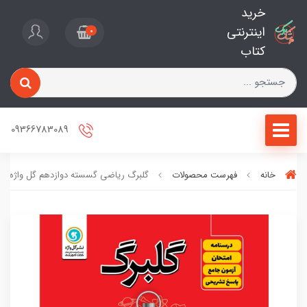
خرید
اینترنتی
0
کتاب
09366783089
خانه
فهرست محصولات
گلبرگ ریاضی گسسته دوازدهم گل واژه