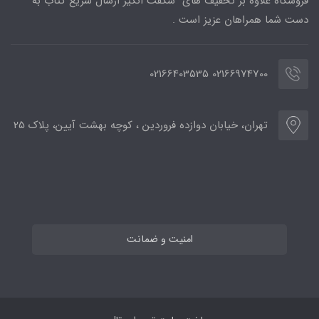
فروشگاه علاوه بر تخفیف های شگفت انگیز ارسال سریع کتاب به
دست شما همراهان عزیز است .
02166974700 02166403535
تهران، خیابان دوازده فروردین ، کوچه بهشت آیین، پلاک 25
امنیت و ضمانت