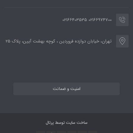
02166974700 02166403535
تهران، خیابان دوازده فروردین ، کوچه بهشت آیین، پلاک 25
امنیت و ضمانت
ساخت سایت توسط
پرتال