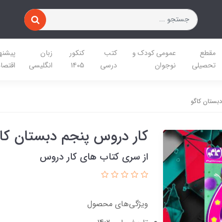
مقطع
عمومی کودک و
کتب
کنکور
زبان
پیشنه
تحصیلی
نوجوان
درسی
1405
انگلیسی
اقتصا
بستان کاگو
کار دروس پنجم دبستان کا
از سری کتاب های کار دروس
ویژگی‌های محصول