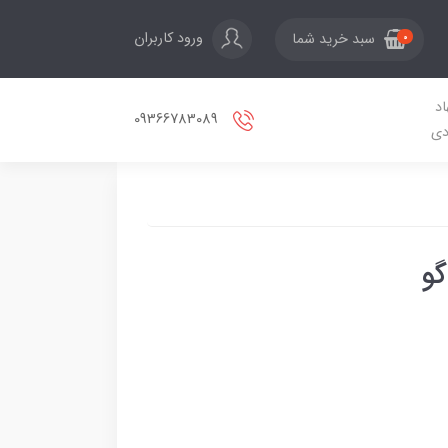
ورود کاربران
سبد خرید شما
0
اد
09366783089
دی
گو