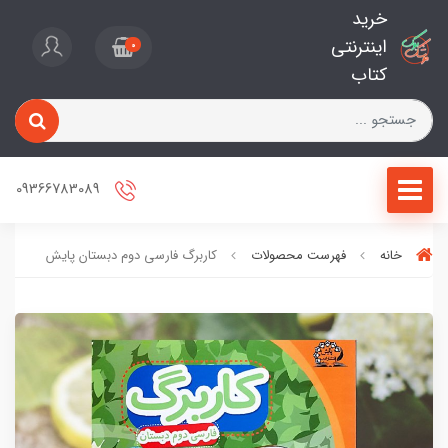
خرید
اینترنتی
0
کتاب
09366783089
خانه
فهرست محصولات
کاربرگ فارسی دوم دبستان پایش