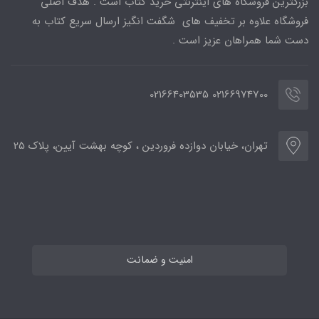
بزرگترین فروشگاه های اینترنتی خرید کتاب است . هدف اصلی
فروشگاه علاوه بر تخفیف های شگفت انگیز ارسال سریع کتاب به
دست شما همراهان عزیز است .
02166974700 02166403535
تهران، خیابان دوازده فروردین ، کوچه بهشت آیین، پلاک 25
امنیت و ضمانت