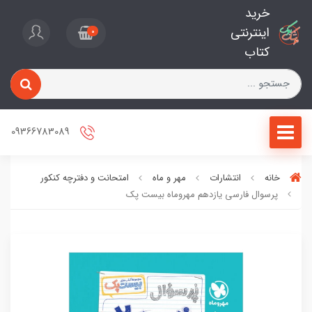
خرید
اینترنتی
0
کتاب
09366783089
خانه
انتشارات
مهر و ماه
امتحانت و دفترچه کنکور
پرسوال فارسی یازدهم مهروماه بیست پک