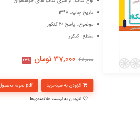
نوع کتاب:: از سری کتاب های خوشخوان
تاریخ چاپ:: 1398
موضوع:: پاسخ 20 کنکور
مقطع:: کنکور
37,000
تومان
48,000
23%
افزودن به سبدخرید
pdf نمونه محصول
افزودن به لیست علاقمندی‌ها