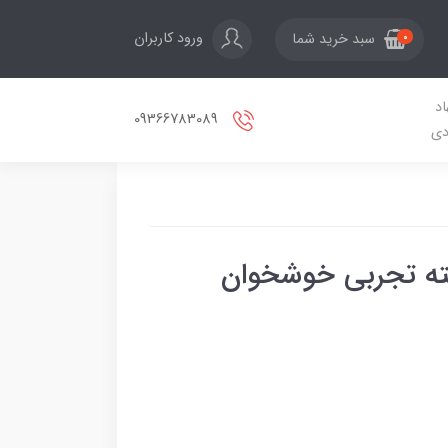
ورود کاربران
سبد خرید شما
0
اد
09366783089
دی