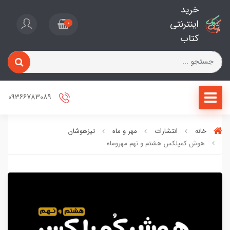
خرید
اینترنتی
0
کتاب
09366783089
خانه
انتشارات
مهر و ماه
تیزهوشان
هوش کمپلکس هشتم و نهم مهروماه