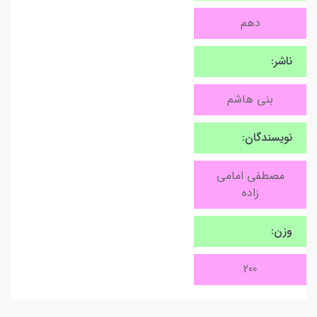
دهم
ناشر:
بنی هاشم
نویسندگان:
مصطفی امامی
زاده
وزن:
200