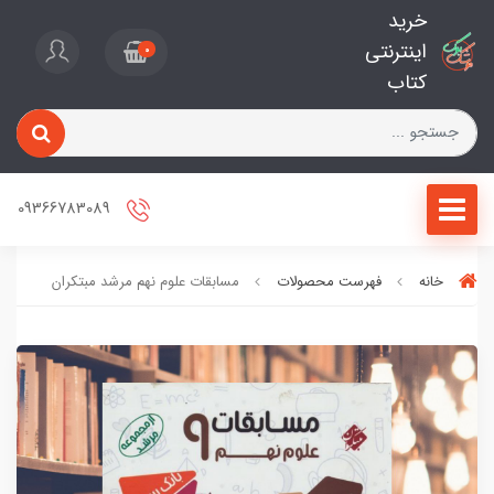
خرید
اینترنتی
0
کتاب
09366783089
خانه
فهرست محصولات
مسابقات علوم نهم مرشد مبتکران