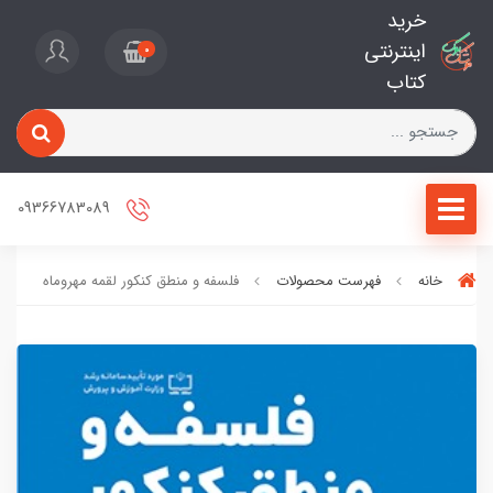
خرید
اینترنتی
0
کتاب
09366783089
خانه
فهرست محصولات
فلسفه و منطق کنکور لقمه مهروماه