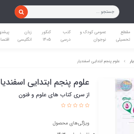
مقطع
عمومی کودک و
کتب
کنکور
زبان
پیشنه
تحصیلی
نوجوان
درسی
1405
انگلیسی
اقتصا
ار
علوم پنجم ابتدایی اسفندیار
علوم پنجم ابتدایی اسفندیار
از سری کتاب های علوم و فنون
ویژگی‌های محصول