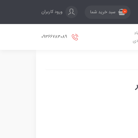
ورود کاربران
سبد خرید شما
0
اد
09366783089
دی