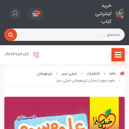
خرید
اینترنتی
0
کتاب
09366783089
خانه
انتشارات
خیلی سبز
تیزهوشان
علوم سوم دبستان تیزهوشان خیلی سبز