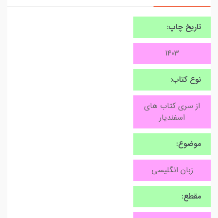
تاریخ چاپ:
1۴۰3
نوع کتاب:
از سری کتاب های
اسفندیار
موضوع:
زبان انگلیسی
مقطع: