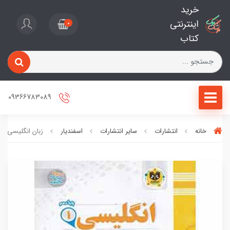
خرید
اینترنتی
0
کتاب
09366783089
خانه
انتشارات
سایر انتشارات
اسفندیار
زبان انگلیسی ده