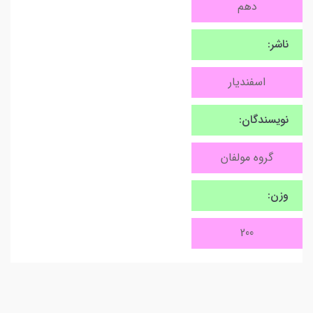
دهم
ناشر:
اسفندیار
نویسندگان:
گروه مولفان
وزن:
200