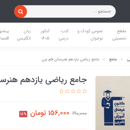
مقطع
عمومی کودک و
کتب
کنکور
زبان
پیشنه
تحصیلی
نوجوان
درسی
1405
انگلیسی
اقتصا
ی
جامع
جامع ریاضی یازدهم هنرستان قلم چی
جامع ریاضی یازدهم هنرست
156,000
تومان
190,000
18%