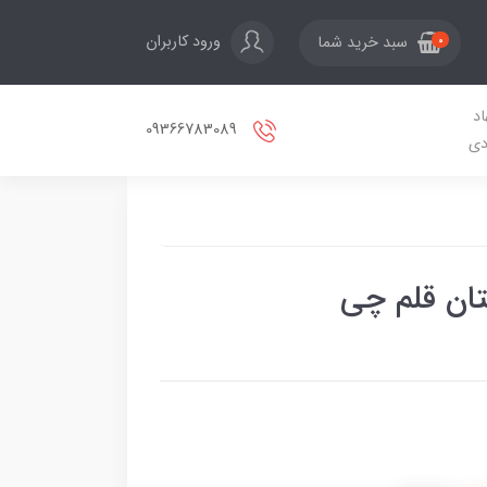
ورود کاربران
سبد خرید شما
0
اد
09366783089
دی
ان قلم چی