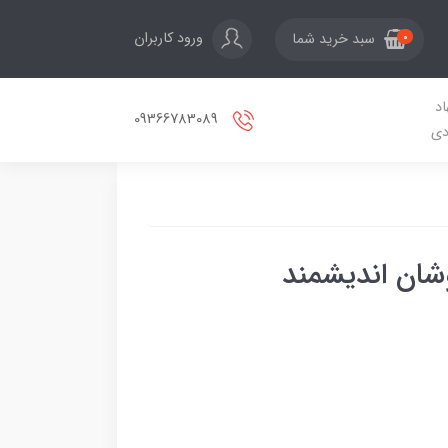
ورود کاربران
سبد خرید شما
0
اد
09366783089
دی
شان اندیشمند