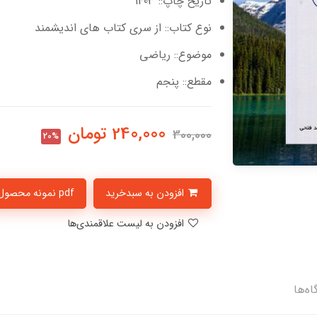
تاریخ چاپ:: 1403
نوع کتاب:: از سری کتاب های اندیشمند
موضوع:: ریاضی
مقطع:: پنجم
240,000
تومان
300,000
20%
افزودن به سبدخرید
pdf نمونه محصول
افزودن به لیست علاقمندی‌ها
اه‌ها