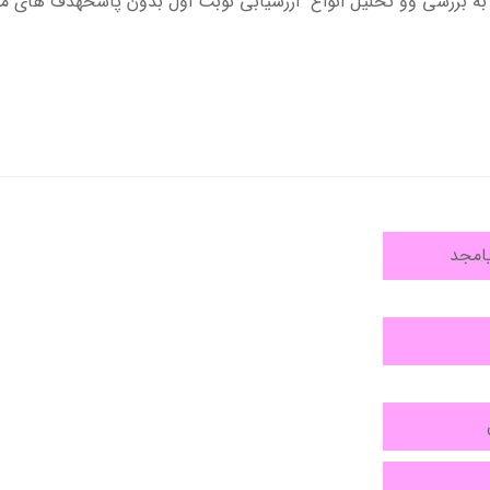
بررسی وو تحلیل انواع ارزشیابی نوبت اول بدون پاسخهدف های موردانت
امجد