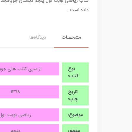
کتاب ریاضی نوبت اول پنجم دبستان جویامجد به 
داده است .
مشخصات
دیدگاه‌ها
نوع
از سری کتاب های جوی
کتاب:
تاریخ
1398
چاپ:
موضوع:
ریاضی نوبت اول
مقطع:
پنجم