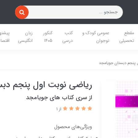
مقطع
عمومی کودک و
کتب
کنکور
زبان
پیشنه
تحصیلی
نوجوان
درسی
1405
انگلیسی
اقتصا
 پنجم دبستان جویامجد
ریاضی نوبت اول پنجم دب
از سری کتاب های جویامجد
از 1
ویژگی‌های محصول