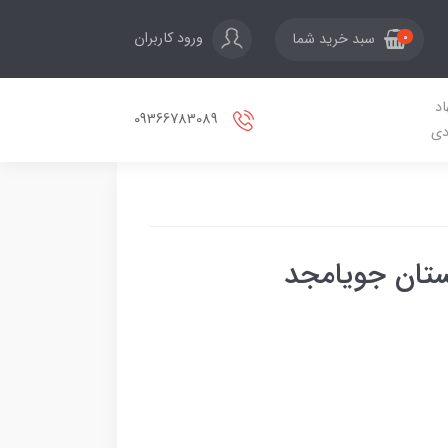
ورود کاربران
سبد خرید شما
0
اد
09366783089
دی
ستان جویامجد