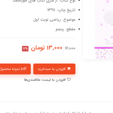
نوع کتاب:: از سری کتاب های جویامجد
تاریخ چاپ:: 1398
موضوع:: ریاضی نوبت اول
مقطع:: پنجم
13,000
تومان
16,000
19%
افزودن به سبدخرید
pdf نمونه محصول
افزودن به لیست علاقمندی‌ها