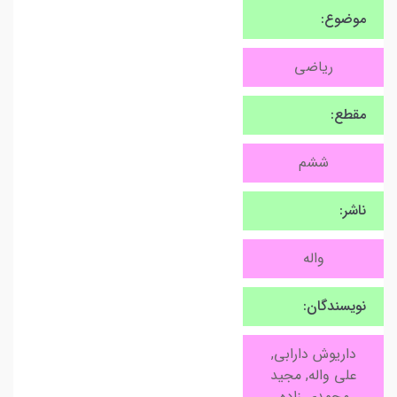
موضوع:
ریاضی
مقطع:
ششم
ناشر:
واله
نویسندگان:
داریوش دارابی,
علی واله, مجید
محمدی زاده,