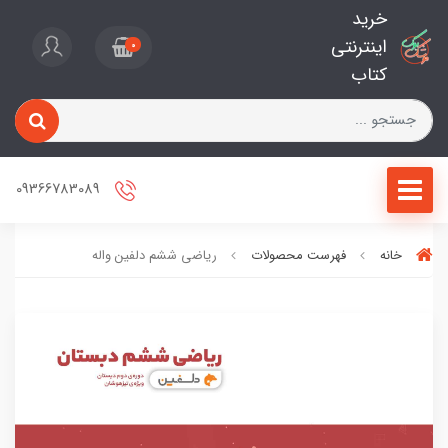
خرید
اینترنتی
0
کتاب
09366783089
خانه
فهرست محصولات
ریاضی ششم دلفین واله