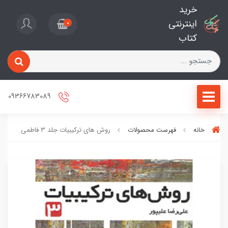
خرید
اینترنتی
0
کتاب
09366783089
خانه
فهرست محصولات
روش های ترکیبیات جلد 3 فاطمی