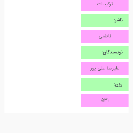
ترکیبیات
ناشر:
فاطمی
نویسندگان:
علیرضا علی پور
وزن:
531